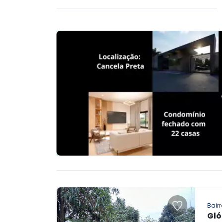
Bairr
Gló