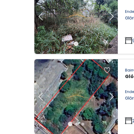
Ende
Glór
Previous
Next
Bairr
Gló
Ende
Glór
Previous
Next