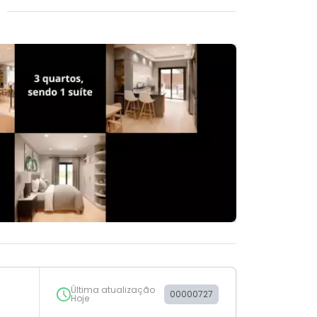
Última atualização
00000727
Hoje