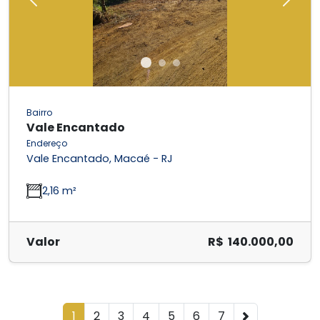
Previous
Next
Bairro
Vale Encantado
Endereço
Vale Encantado, Macaé - RJ
2,16 m²
Valor
R$ 140.000,00
1
2
3
4
5
6
7