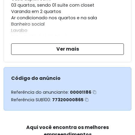
03 quartos, sendo 01 suíte com closet
Varanda em 2 quartos
Ar condicionado nos quartos e na sala
Banheiro social
Lavabo
Sala ampla dois ambientes
Cozinha planejada
Ver mais
Área de serviço
Área externa ampla
Churrasqueira
Código do anúncio
2 vagas descobertas
Referência do anunciante:
00001186
Cisterna 10.000l
Referência SUB100:
77320000865
Área construída 158m
Área de terreno 185m
Aqui você encontra os melhores
empreendimentos