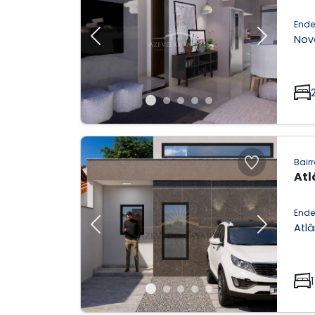
Ende
Nov
Previous
Next
Bairr
Atl
Ende
Atlâ
Previous
Next
1