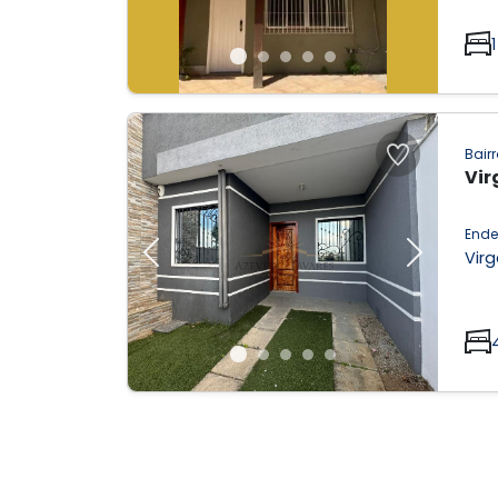
1
Bairr
Vir
Ende
Vir
Previous
Next