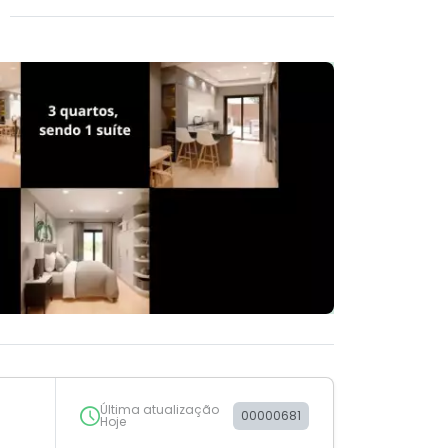
Última atualização
00000681
Hoje