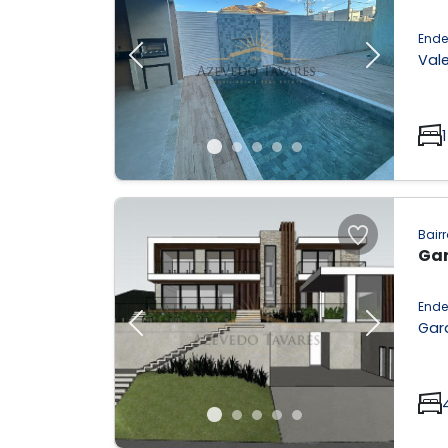
Ende
Vale
Previous
Next
1
Bairr
Gar
Ende
Gard
Previous
Next