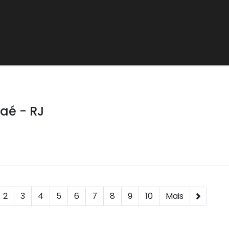
aé - RJ
2
3
4
5
6
7
8
9
10
Mais