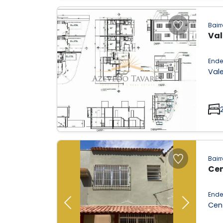
Bairr
Val
Ende
Vale
Previous
Next
Bairr
Cen
Ende
Cen
Previous
Next