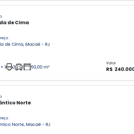
o
da de Cima
reço
da de Cima, Macaé - RJ
Valor
 + 1
2
1
60,00 m²
R$ 240.00
o
ântico Norte
reço
ntico Norte, Macaé - RJ