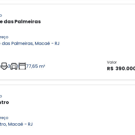
o
e das Palmeiras
reço
 das Palmeiras, Macaé - RJ
Valor
2
3
1
77,65 m²
R$ 390.00
o
tro
reço
tro, Macaé - RJ