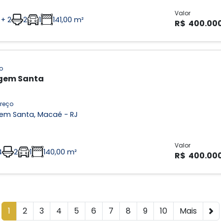
Valor
 + 2
2
1
141,00 m²
R$ 400.00
o
gem Santa
reço
gem Santa, Macaé - RJ
Valor
4
2
1
140,00 m²
R$ 400.00
1
2
3
4
5
6
7
8
9
10
Mais