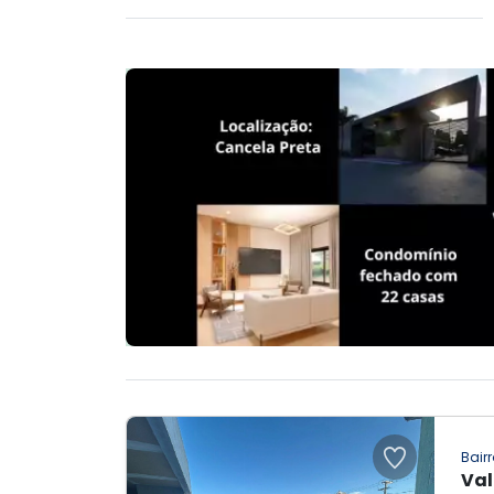
Bairr
Val