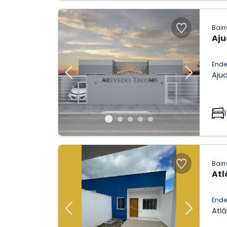
Bairr
Aju
Ende
Aju
Previous
Next
1
Bairr
Atl
Ende
Atlâ
Previous
Next