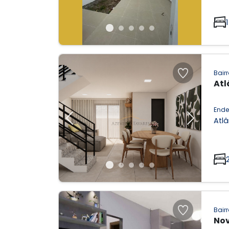
1
Bairr
Atl
Ende
Atlâ
Previous
Next
Bairr
Nov