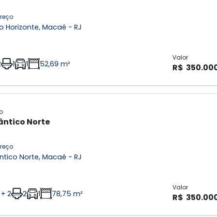
reço
o Horizonte, Macaé - RJ
Valor
2
1
1
52,69 m²
R$ 350.00
o
ântico Norte
reço
ntico Norte, Macaé - RJ
Valor
 + 2
2
1
78,75 m²
R$ 350.00