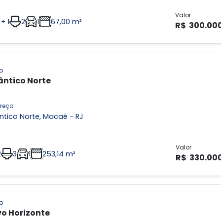
Valor
 + 1
2
1
67,00 m²
R$ 300.00
o
ântico Norte
reço
ntico Norte, Macaé - RJ
Valor
2
3
1
253,14 m²
R$ 330.00
o
o Horizonte