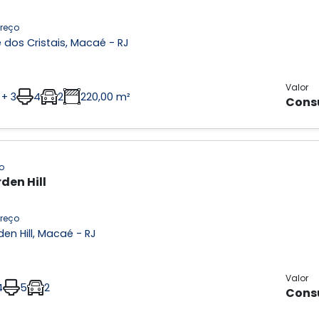
reço
 dos Cristais, Macaé - RJ
Valor
 + 3
4
2
220,00 m²
Cons
o
den Hill
reço
en Hill, Macaé - RJ
Valor
4
5
2
Cons