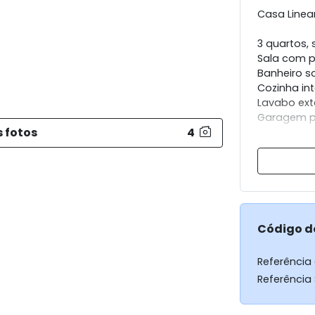
Casa Linea
3 quartos, 
Sala com pé
Banheiro so
Cozinha i
Lavabo ext
Garagem pr
s fotos
4
*Piscina c
desejar pis
*Arquitetu
Área terren
Área const
Código d
Previsão d
Referência
Referência
Obs.: Duas
similar.