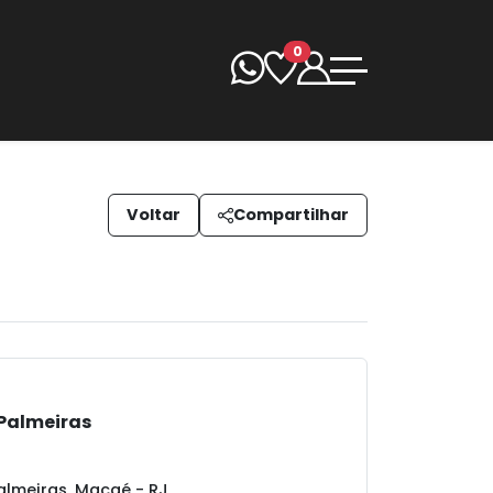
0
Voltar
Compartilhar
 Palmeiras
almeiras, Macaé - RJ