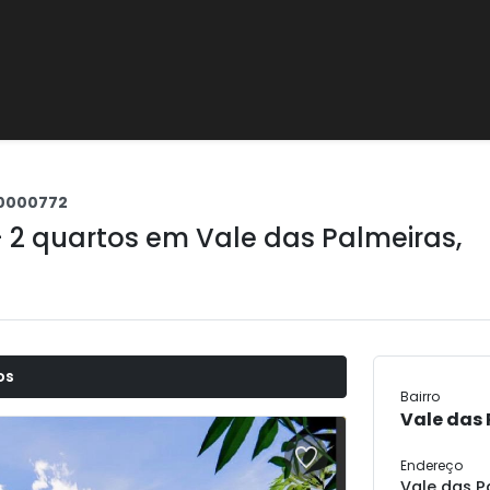
0000772
+ 2 quartos em
Vale das Palmeiras
,
os
Bairro
Vale das
Endereço
Vale das P