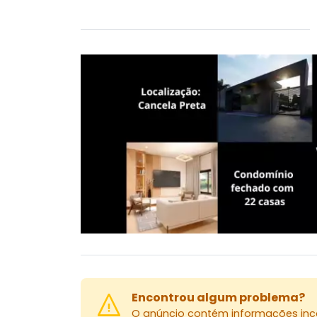
Encontrou algum problema?
O anúncio contém informações inco