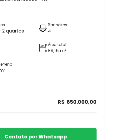
ios
Banheiros
 + 2 quartos
4
Área total
89,15 m²
terreno
 m²
R$ 650.000,00
Contato por Whatsapp