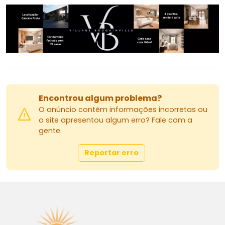
Área total construída: 140 m²
Área total do terreno: 150 m²
Obs.:
Área Gourmet com churrasqueira
Toda com Luminárias em Led
Tubulação de água quente e fria nos banheiros
com
Encontrou algum problema?
Previsão para boiler:
O anúncio contém informações incorretas ou
o site apresentou algum erro? Fale com a
gente.
Reportar erro