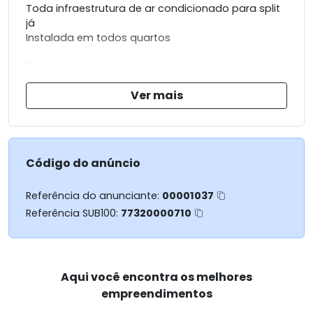
Toda infraestrutura de ar condicionado para split
já
Instalada em todos quartos
1° Piso
- Sala ampla com dois ambientes
Ver mais
- Cozinha conceito aberto
- Lavabo
- lavanderia
- Área Gourmet completa com área externa com
bem ampla.
Código do anúncio
- Passagem do lado para ter acesso a área
gourmet
Referência do anunciante:
00001037
Referência SUB100:
77320000710
2° Piso
- 3 suítes (uma com sacada)
- Cisterna 5 mil litros
Caixa d'água 2 mil litros
Aqui você encontra os melhores
2 vagas de garagem
empreendimentos