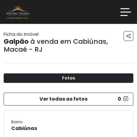
Ficha do imóvel
Galpão
à venda em
Cabiúnas
,
Macaé - RJ
Fotos
Previous
Next
Ver todas as fotos
0
Bairro
Cabiúnas