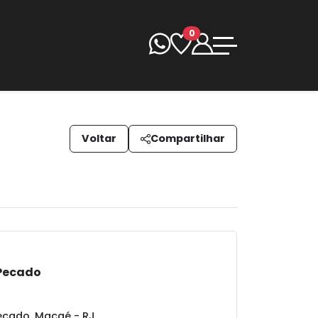
0
Voltar
Compartilhar
 Pecado
ecado, Macaé - RJ