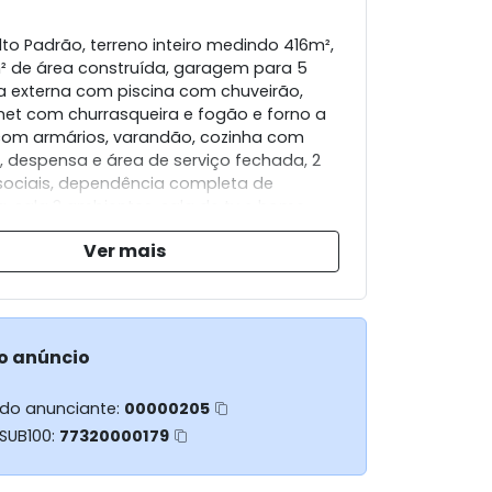
to Padrão, terreno inteiro medindo 416m²,
 de área construída, garagem para 5
ea externa com piscina com chuveirão,
et com churrasqueira e fogão e forno a
 com armários, varandão, cozinha com
, despensa e área de serviço fechada, 2
sociais, dependência completa de
 sala 3 ambientes, sala de tv e home
avabo, 4 quatros, sendo 1 suíte máster
Ver mais
 e banheira de hidromassagem.
o anúncio
 do anunciante:
00000205
 SUB100:
77320000179