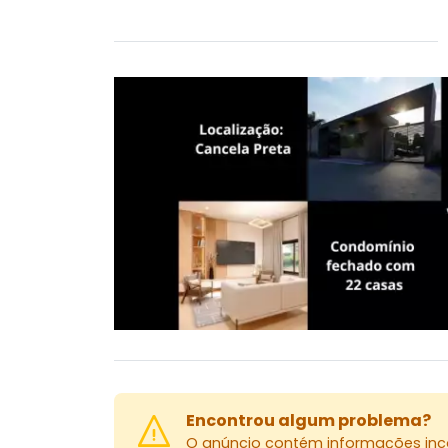
Encontrou algum problema?
O anúncio contém informações inco