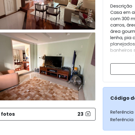
Descrição
Casa em al
com 300 m²
carros, ár
área gourm
lenha, pia
planejados
banheiros 
empregada,
tcheater, l
com closet
Código d
Referência
 fotos
23
Referência