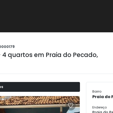
0000179
+ 4 quartos em
Praia do Pecado
,
os
Bairro
Praia do
Endereço
Praia do P