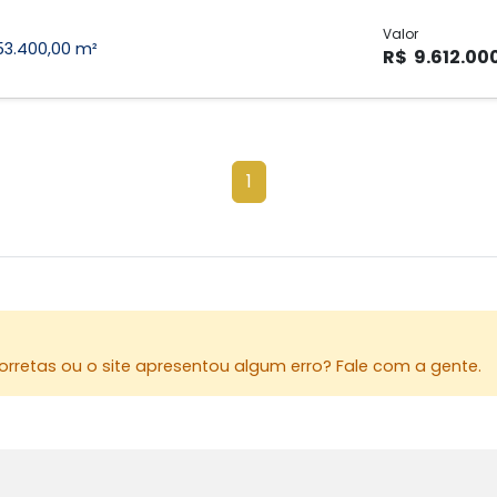
Valor
53.400,00 m²
R$ 9.612.00
1
rretas ou o site apresentou algum erro? Fale com a gente.