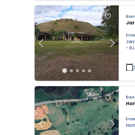
Bairr
Jar
Ende
Jar
Previous
Next
- RJ
Bairr
Hor
Ende
Hort
Previous
Next