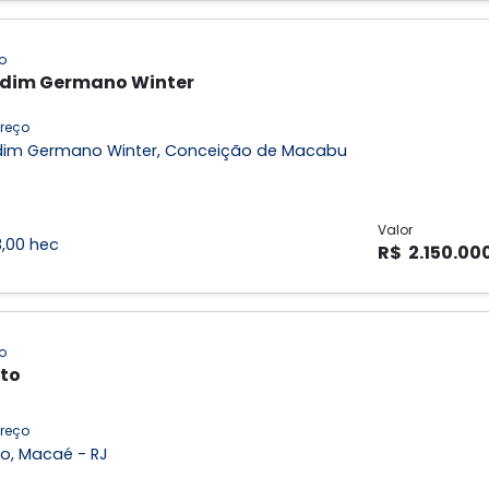
o
dim Germano Winter
reço
dim Germano Winter, Conceição de Macabu
Valor
3,00 hec
R$ 2.150.00
o
to
reço
o, Macaé - RJ