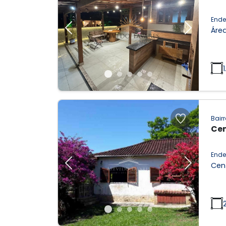
Ende
Área
Previous
Next
Bairr
Cen
Ende
Cen
Previous
Next