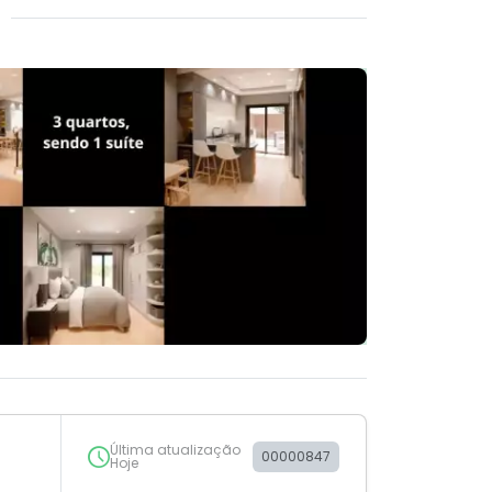
Última atualização
00000847
Hoje