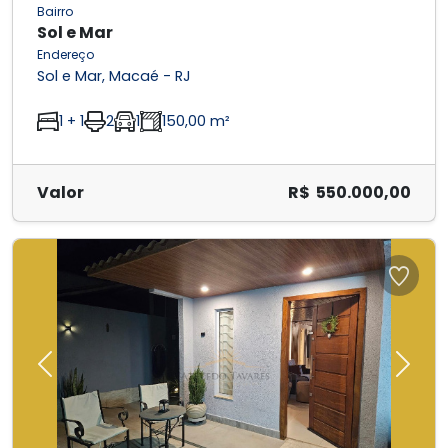
Bairro
Sol e Mar
Endereço
Sol e Mar, Macaé - RJ
1 + 1
2
1
150,00 m²
Valor
R$ 550.000,00
Previous
Next