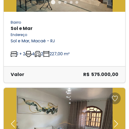
Bairro
Sol e Mar
Endereço
Sol e Mar, Macaé - RJ
1 + 2
4
2
227,00 m²
Valor
R$ 575.000,00
Previous
Next