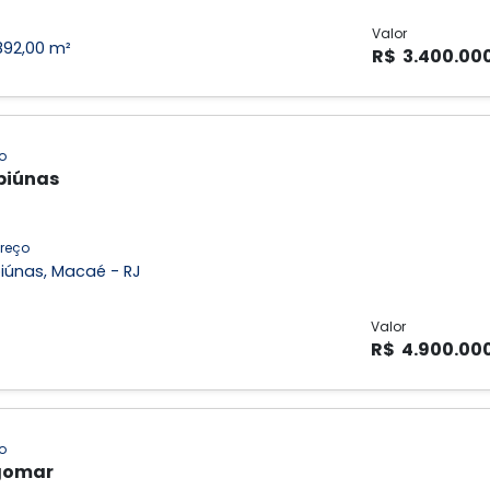
Valor
892,00 m²
R$ 3.400.00
o
biúnas
reço
iúnas, Macaé - RJ
Valor
R$ 4.900.00
o
gomar