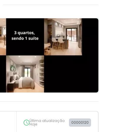
Última atualização
00000120
Hoje