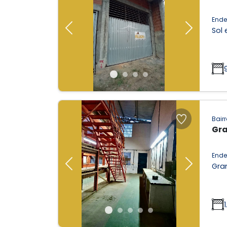
Ende
Sol 
Previous
Next
Bairr
Gra
Ende
Gran
Previous
Next