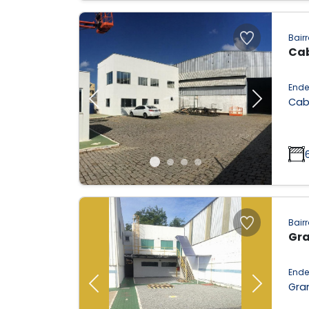
Bairr
Ca
Ende
Cab
Previous
Next
Bairr
Gra
Ende
Gran
Previous
Next