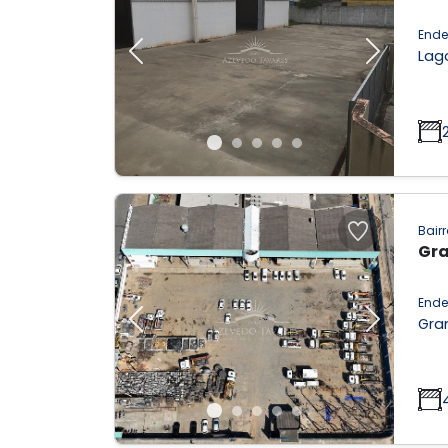
Ende
Lag
Previous
Next
Bairr
Gra
Ende
Gran
Previous
Next