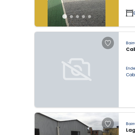
Bairr
Ca
Ende
Cab
Bairr
La