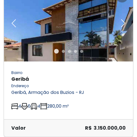
Previous
Next
Bairro
Geribá
Endereço
Geribá, Armação dos Buzios - RJ
4
6
4
280,00 m²
Valor
R$ 3.150.000,00