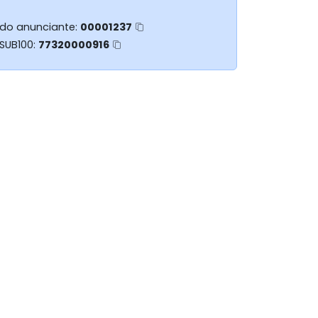
 do anunciante:
00001237
 SUB100:
77320000916