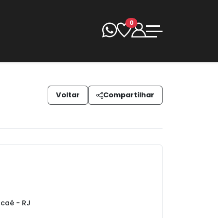
0
Voltar
Compartilhar
caé - RJ