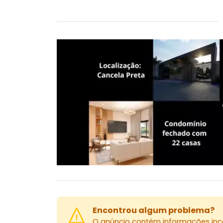
Encontrou algum problema?
O anúncio contém informações inco