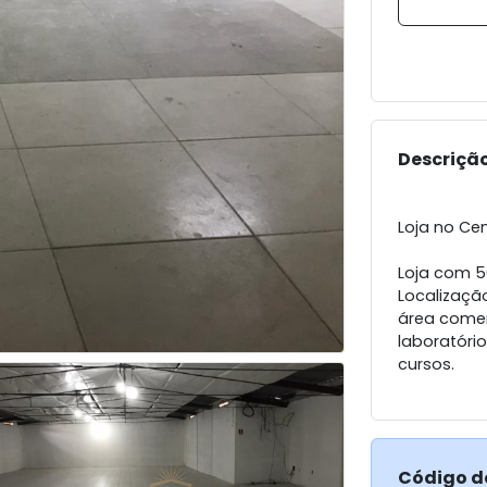
Descrição
Loja no Ce
Loja com 5
Localização
área comer
laboratório
cursos.
Código d