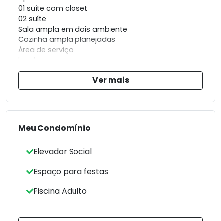
01 suíte com closet
02 suíte
Sala ampla em dois ambiente
Cozinha ampla planejadas
Área de serviço
lavabo
banheiro social
Ver mais
duas varandas (quartos e sala)
vista para mar e lagoa
03 vagas cobertas
Planta original 4 quartos sendo duas suítes
Meu Condomínio
Elevador Social
Espaço para festas
Piscina Adulto