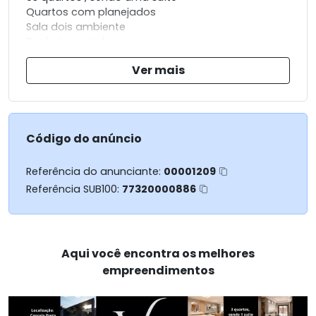
Quartos com planejados
Sala dois ambiente
Banheiro social
Cozinha conceito aberto com planejados
Ver mais
Área de serviço
Banheiro de serviço
Dependência de empregada
Andar superior
Código do anúncio
Sala para tv
Banheiro social
Referência do anunciante:
00001209
Referência SUB100:
77320000886
Área externa
Sauna
Jacuzzi
Chuveirão
Aqui você encontra os melhores
2 vagas coberta
empreendimentos