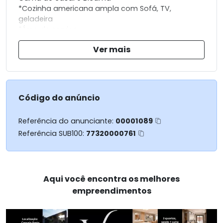
*Cozinha americana ampla com Sofá, TV,
geladeira
*Área de serviço
*Piscina
Ver mais
*Área Gourmet
Iluminação em led interior
Iluminação led no jardim
Vaga na garagem: 07 a 09 (de acordo com os
carros)
Código do anúncio
Referência do anunciante:
00001089
Referência SUB100:
77320000761
Aqui você encontra os melhores
empreendimentos