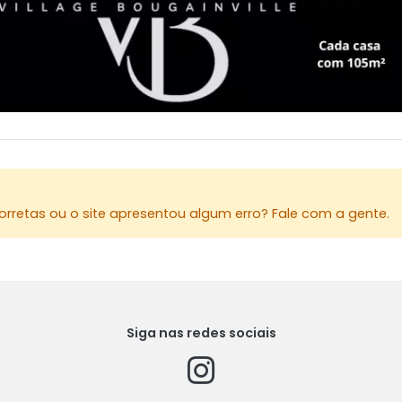
rretas ou o site apresentou algum erro? Fale com a gente.
Siga nas redes sociais