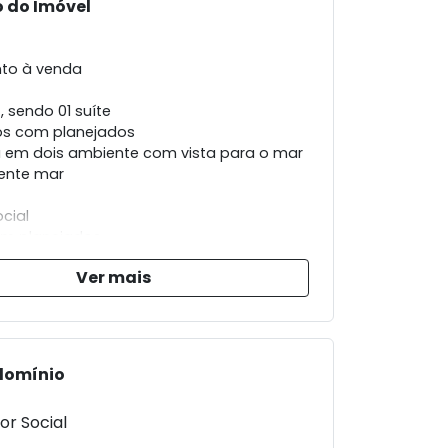
 do Imóvel
to à venda
, sendo 01 suíte
os com planejados
 em dois ambiente com vista para o mar
ente mar
cial
om planejados
rviço
Ver mais
e serviço
de garagem
domínio
 com área de lazer
or Social