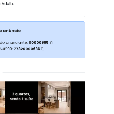
a Adulto
o anúncio
 do anunciante:
00000965
 SUB100:
77320000636