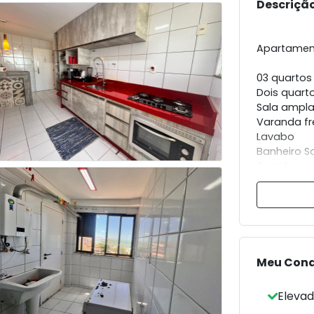
Descrição
Apartamen
03 quartos 
Dois quart
Sala ampla
Varanda fr
Lavabo
Banheiro So
Cozinha c
Área de se
Banheiro d
116m²
02 vagas 
Meu Con
Condomínio
Elevad