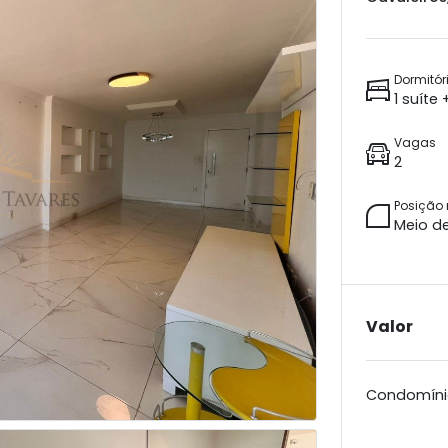
Dormitór
1 suíte
Vagas
2
Posição
Meio d
Valor
Condomíni