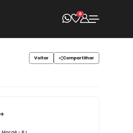
0
Voltar
Compartilhar
os
, Macaé - RJ