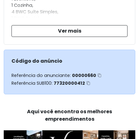
1 Cozinha,
4 BWC Suíte Simples,
1 BWC Social
2 vagas de garagens coberta.
Ver mais
200 m²
Código do anúncio
Referência do anunciante:
00000660
Referência SUB100:
77320000412
Aqui você encontra os melhores
empreendimentos