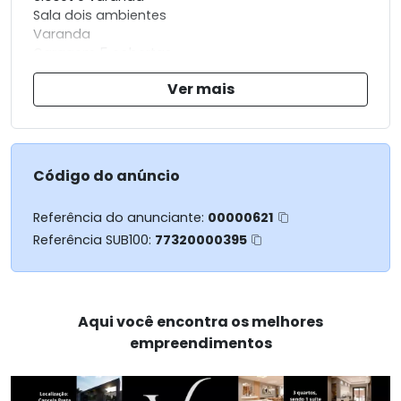
Sala dois ambientes
Varanda
Garagem 5 cobertas
Cozinha planejada
Ver mais
Área de serviço
Piscina de adulto
Piscina infantil
1 cisterna de 3.300
2 cisterna de 2.500
Código do anúncio
Aquecedor solar com 3 placas coletoras
Referência do anunciante:
00000621
Referência SUB100:
77320000395
354m construída
465m área de terreno
Aqui você encontra os melhores
empreendimentos