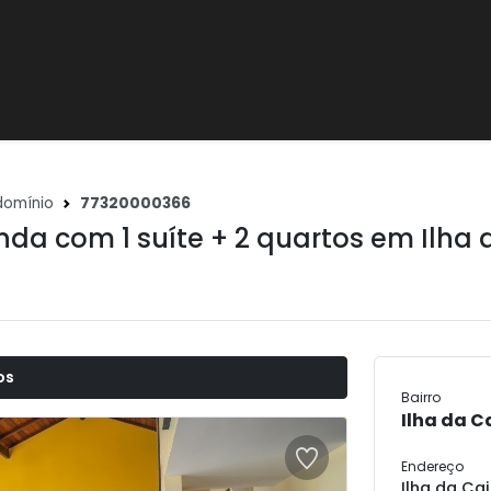
omínio
77320000366
nda com 1 suíte + 2 quartos em
Ilha 
os
Bairro
Ilha da C
Endereço
Ilha da Ca