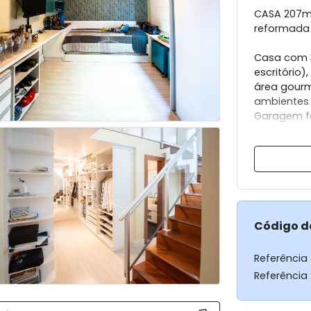
CASA 207m²
reformada
Casa com 3
escritório
área gourm
ambientes 
Garagem fe
O condomín
integrado c
quadra e p
Código d
Referência
Referência