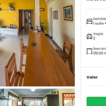
Dormitór
1 suíte
Vagas
2
Área do 
310,00 
Valor