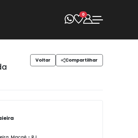
0
Voltar
Compartilhar
da
aieira
ieira, Macaé - RJ