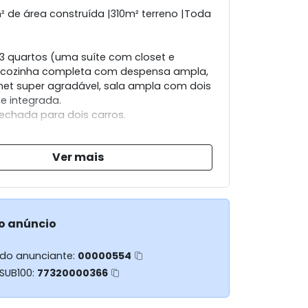
 de área construída |310m² terreno |Toda
 quartos (uma suíte com closet e
), cozinha completa com despensa ampla,
et super agradável, sala ampla com dois
e integrada.
chada para dois carros.
io de luxo, arborizado, totalmente
Ver mais
om a natureza. Portaria 24h, 2 piscinas,
arquinho.
o anúncio
 do anunciante:
00000554
 SUB100:
77320000366