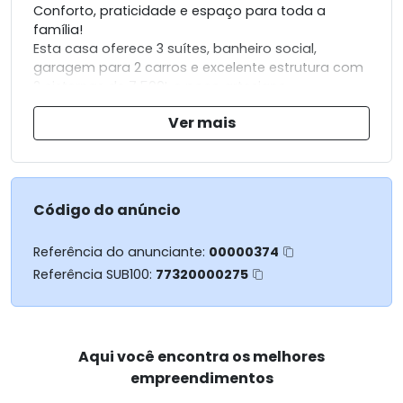
Conforto, praticidade e espaço para toda a
família!
Esta casa oferece 3 suítes, banheiro social,
garagem para 2 carros e excelente estrutura com
2 cisternas de 7.500L e poço artesiano.
São 158m² de área construída, projetados para
Ver mais
garantir bem-estar e funcionalidade no dia a dia.
Perfeita para quem busca qualidade e
independência hídrica!
Código do anúncio
Referência do anunciante:
00000374
Referência SUB100:
77320000275
Aqui você encontra os melhores
empreendimentos