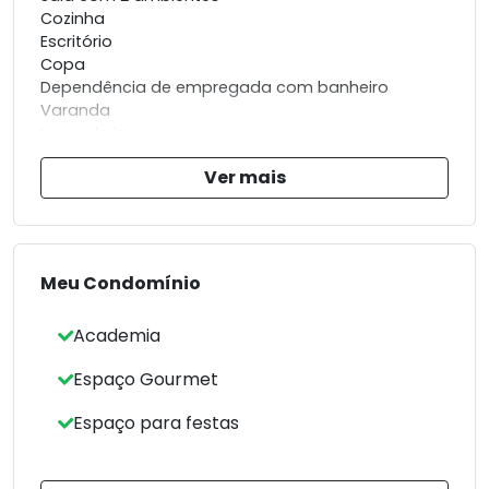
Cozinha
Escritório
Copa
Dependência de empregada com banheiro
Varanda
Lavanderia
Área de lazer
Ver mais
Piscina
2 vagas de garagem
Meu Condomínio
Academia
Espaço Gourmet
Espaço para festas