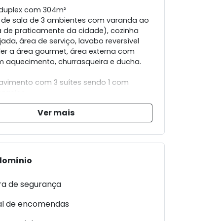
 duplex com 304m²
de sala de 3 ambientes com varanda ao
ta de praticamente da cidade), cozinha
ada, área de serviço, lavabo reversível
er a área gourmet, área externa com
m aquecimento, churrasqueira e ducha.
vimento com 3 suítes sendo 1 com
ezanino.
Ver mais
 de qualidade, ideal para quem procura
egurança, luxo e a melhor vista da cidade.
domínio
a de segurança
al de encomendas