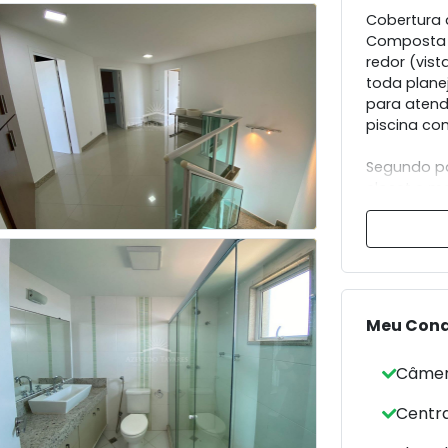
Cobertura
Composta 
redor (vis
toda planej
para atend
piscina co
Segundo pa
closet e m
Acabamento
conforto, s
Meu Con
Câmer
Centr