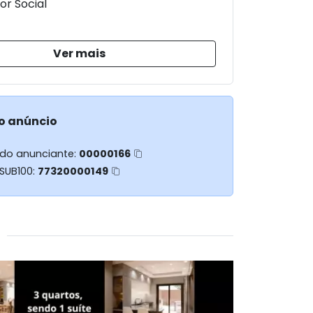
or Social
Ver mais
o anúncio
 do anunciante:
00000166
 SUB100:
77320000149