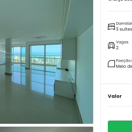
Dormitór
3 suíte
Vagas
2
Posição
Meio d
Valor