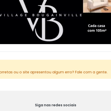
rretas ou o site apresentou algum erro? Fale com a gente.
Siga nas redes sociais