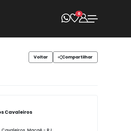
0
Voltar
Compartilhar
os Cavaleiros
 Cavaleiros, Macaé - RJ