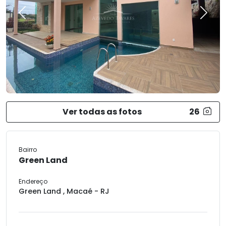
Previous
Next
Ver todas as fotos
26
Bairro
Green Land
Endereço
Green Land , Macaé - RJ