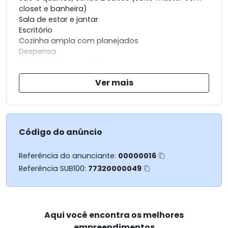
closet e banheira)
Sala de estar e jantar
Escritório
Cozinha ampla com planejados
Despensa
Dependência completa.
Área de lazer com piscina, churrasqueira, sauna e
Ver mais
banheiro social.
Canil
2 vagas de garagem.
Código do anúncio
Referência do anunciante:
00000016
Referência SUB100:
77320000049
Aqui você encontra os melhores
empreendimentos