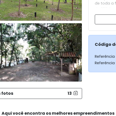
de toda a 
de 200 árv
carinho pa
sonho.
Venha conh
contato e 
Código d
Sítio de 2
churrasque
Referência
futevôlei/v
Referência
arvores.
 fotos
13
Aqui você encontra os melhores empreendimentos