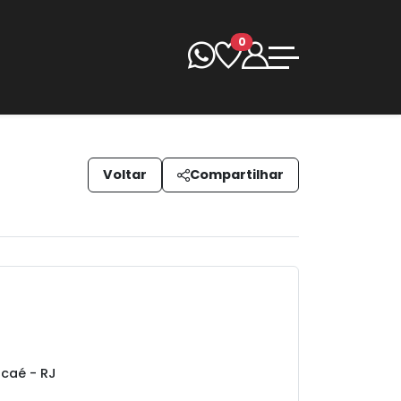
0
Voltar
Compartilhar
caé - RJ