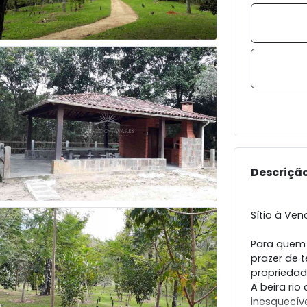
Descriçã
Sítio à Ve
Para quem 
prazer de t
propriedad
A beira ri
inesquecíve