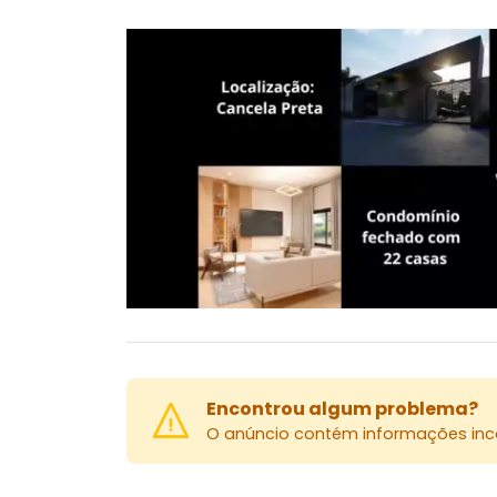
Encontrou algum problema?
O anúncio contém informações inco