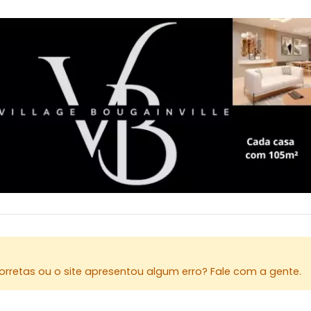
rretas ou o site apresentou algum erro? Fale com a gente.